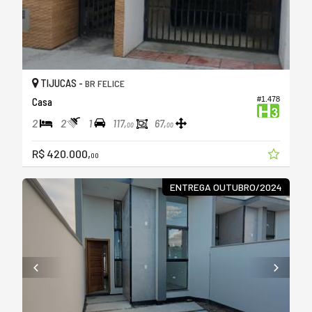
TIJUCAS -
BR FELICE
#1.478
Casa
2
2
1
117,
67,
00
00
R$ 420.000,
00
ENTREGA OUTUBRO/2024