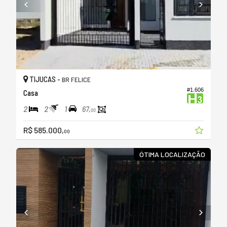
TIJUCAS -
BR FELICE
#1.606
Casa
2
2
1
67,
00
R$ 585.000,
00
ÓTIMA LOCALIZAÇÃO