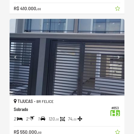
R$ 410.000,
00
TIJUCAS -
BR FELICE
#853
Sobrado
2
2
1
120,
74,
00
00
R$ 550.000,
00