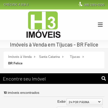
CRECI/SC 4.318-J
(48)
3263-0200
Imóveis à Venda em Tijucas - BR Felice
Imóveis à Venda
Santa Catarina
Tijucas
BR Felice
Encontre seu Imóvel
10
imóveis encontrados
Exibir
24 POR PÁGINA