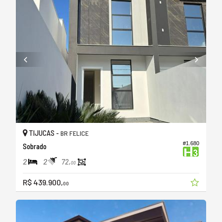
TIJUCAS -
BR FELICE
#1.680
Sobrado
2
2
72,
00
R$ 439.900,
00