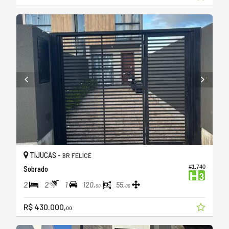
TIJUCAS -
BR FELICE
#1.740
Sobrado
2
2
1
120,
55,
00
00
R$ 430.000,
00