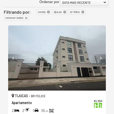
Ordenar por
DATA MAIS RECENTE
Filtrando por:
venda
tijucas
br felice
remover todos
TIJUCAS -
BR FELICE
#1.854
Apartamento
2
2
1
55,
00