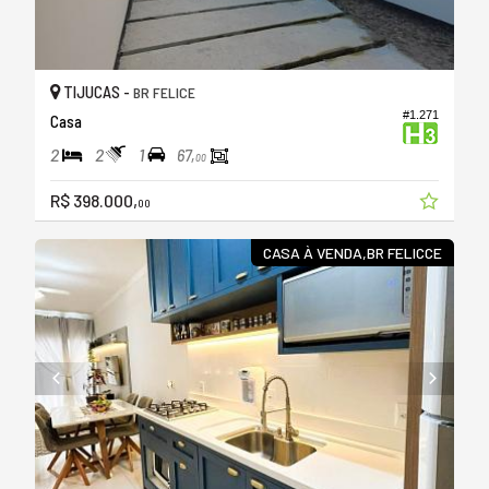
TIJUCAS -
BR FELICE
#1.271
Casa
2
2
1
67,
00
R$ 398.000,
00
CASA À VENDA,BR FELICCE