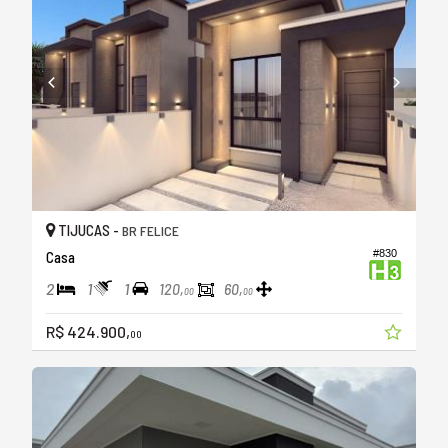
TIJUCAS -
BR FELICE
#830
Casa
2
1
1
120,
60,
00
00
R$ 424.900,
00