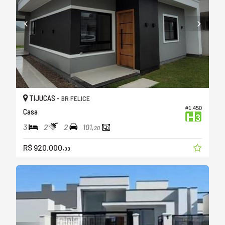
TIJUCAS -
BR FELICE
#1.450
Casa
3
2
2
101,
20
R$ 920.000,
00