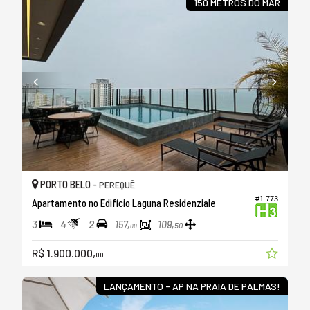
150 METROS DO MAR
PORTO BELO -
PEREQUÊ
#1.773
Apartamento no Edifício Laguna Residenziale
3
4
2
157,
109,
50
00
R$ 1.900.000,
00
LANÇAMENTO - AP NA PRAIA DE PALMAS!