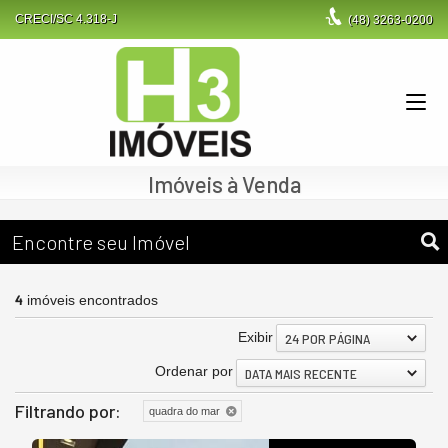
CRECI/SC 4.318-J
(48)
3263-0200
Imóveis à Venda
Encontre seu Imóvel
4
imóveis encontrados
Exibir
24 POR PÁGINA
Ordenar por
DATA MAIS RECENTE
Filtrando por:
quadra do mar