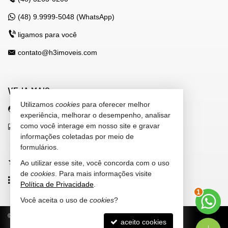
(48) 9.9999-5048 (WhatsApp)
ligamos para você
contato@h3imoveis.com
VEJA MAIS
Utilizamos
cookies
para oferecer melhor
área do cliente
experiência, melhorar o desempenho, analisar
como você interage em nosso site e gravar
indicadores financeiros
informações coletadas por meio de
cadastre seu imóvel
formulários.
imóveis favoritos
Ao utilizar esse site, você concorda com o uso
de
cookies
. Para mais informações visite
mapa de imóveis
Política de Privacidade
.
1
Você aceita o uso de
cookies
?
©
2026
CRECI/SC 4.318-J
Política de Privacidade
aceito cookies