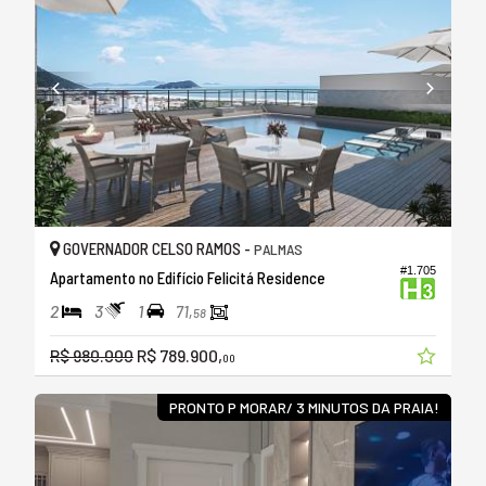
GOVERNADOR CELSO RAMOS -
PALMAS
#1.705
Apartamento no Edifício Felicitá Residence
2
3
1
71,
58
R$ 980.000
R$ 789.900,
00
PRONTO P MORAR/ 3 MINUTOS DA PRAIA!