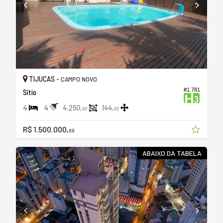
TIJUCAS -
CAMPO NOVO
#1.781
Sítio
4
4
4.250,
144,
00
00
R$ 1.500.000,
00
ABAIXO DA TABELA