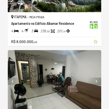
ITAPEMA -
MEIA PRAIA
#1.502
Apartamento no Edifício Albamar Residence
4
4
3
238,
201,
56
06
R$ 8.000.000,
00