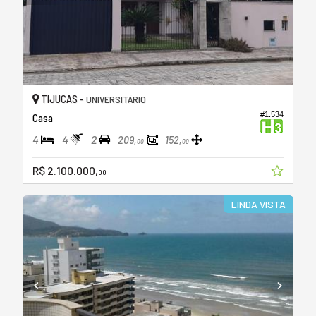
TIJUCAS -
UNIVERSITÁRIO
#1.534
Casa
4
4
2
209,
152,
00
00
R$ 2.100.000,
00
LINDA VISTA