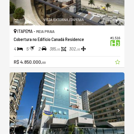
ITAPEMA -
MEIA PRAIA
#1.516
Cobertura no Edifício Canadá Residence
4
5
2
385,
302,
00
00
R$ 4.850.000,
00