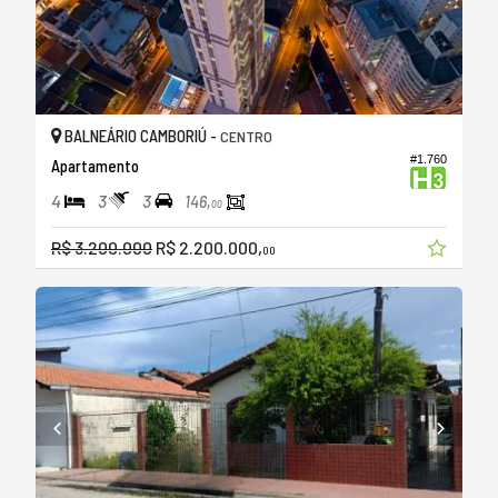
BALNEÁRIO CAMBORIÚ -
CENTRO
#1.760
Apartamento
4
3
3
146,
00
R$ 3.200.000
R$ 2.200.000,
00