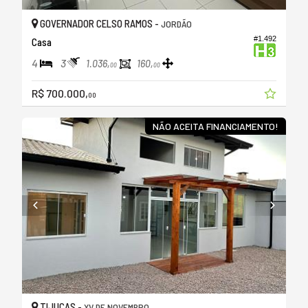
GOVERNADOR CELSO RAMOS -
JORDÃO
#1.492
Casa
4
3
1.036,
160,
00
00
R$ 700.000,
00
NÃO ACEITA FINANCIAMENTO!
TIJUCAS -
XV DE NOVEMBRO