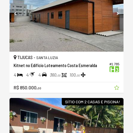
TIJUCAS -
SANTA LUZIA
#1.785
Kitnet no Edifício Loteamento Costa Esmeralda
4
4
4
360,
100,
00
00
R$ 850.000,
00
SÍTIO COM 2 CASAS E PISCINA!