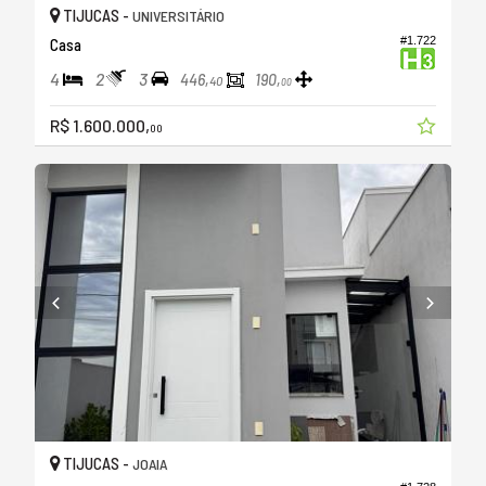
TIJUCAS -
UNIVERSITÁRIO
#1.722
Casa
4
2
3
446,
190,
40
00
R$ 1.600.000,
00
TIJUCAS -
JOAIA