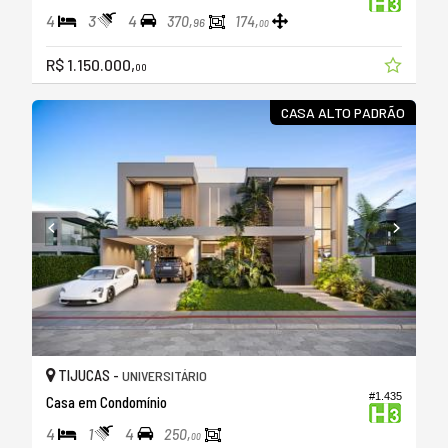
4
3
4
370,
174,
96
00
R$ 1.150.000,
00
CASA ALTO PADRÃO
TIJUCAS -
UNIVERSITÁRIO
#1.435
Casa em Condomínio
4
1
4
250,
00