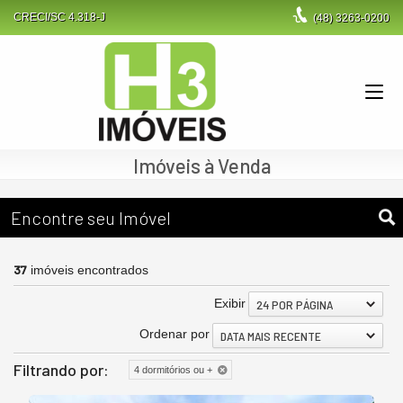
CRECI/SC 4.318-J
(48)
3263-0200
Imóveis à Venda
Encontre seu Imóvel
37
imóveis encontrados
Exibir
24 POR PÁGINA
Ordenar por
DATA MAIS RECENTE
Filtrando por:
4 dormitórios ou +