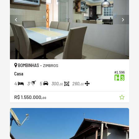
BOMBINHAS -
ZIMBROS
#1.596
Casa
4
3
5
300,
260,
00
00
R$ 1.550.000,
00