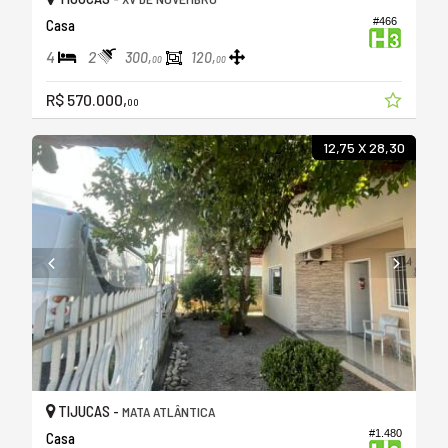
#466
Casa
4
2
300,
120,
00
00
R$ 570.000,
00
12,75 X 28,30
TIJUCAS -
MATA ATLÂNTICA
#1.480
Casa