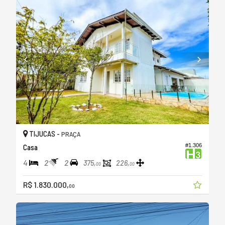
TIJUCAS -
PRAÇA
#1.306
Casa
4
2
2
375,
226,
00
00
R$ 1.830.000,
00