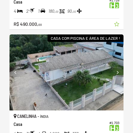
#1.728
Casa
4
2
1
180,
90,
00
00
R$ 490.000,
00
CASA COM PISCINA E ÁREA DE LAZER !
CANELINHA -
ÍNDIA
#1.703
Casa