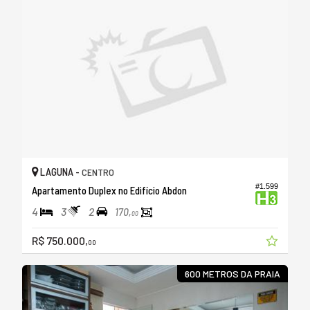
LAGUNA -
CENTRO
#1.599
Apartamento Duplex no Edifício Abdon
4
3
2
170,
00
R$ 750.000,
00
600 METROS DA PRAIA