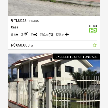
TIJUCAS -
PRAÇA
#1.124
Casa
5
3
3
360,
120,
00
00
R$ 650.000,
00
EXCELENTE OPORTUNIDADE