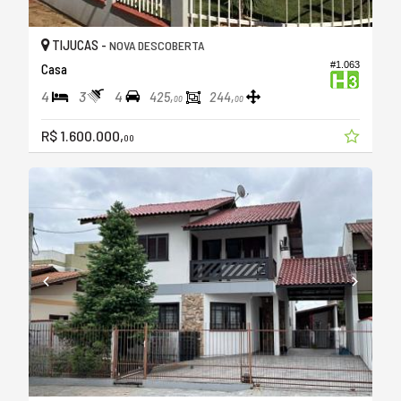
TIJUCAS -
NOVA DESCOBERTA
#1.063
Casa
4
3
4
425,
244,
00
00
R$ 1.600.000,
00