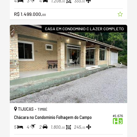
4
3
4
1.208,
333,
00
00
R$ 1.499.000,
00
CASA EM CONDOMINIO C LAZER COMPLETO
TIJUCAS -
TIMBÉ
#1.676
Chácara no Condominio Folhagem do Campo
5
4
2
1.800,
245,
00
00