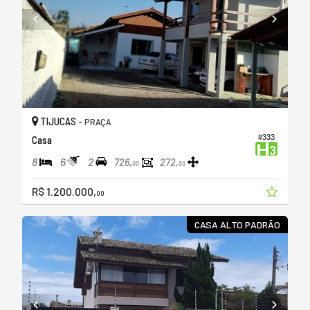
TIJUCAS -
PRAÇA
#333
Casa
8
6
2
726,
272,
00
00
R$ 1.200.000,
00
CASA ALTO PADRÃO