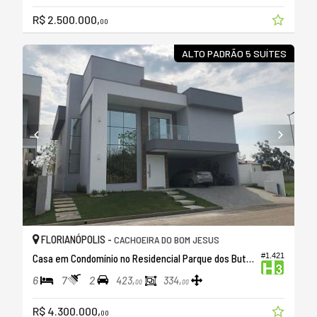
R$ 2.500.000,
00
ALTO PADRÃO 5 SUÍTES
FLORIANÓPOLIS -
CACHOEIRA DO BOM JESUS
#1.421
Casa em Condomínio no Residencial Parque dos Butias
6
7
2
423,
334,
00
00
R$ 4.300.000,
00