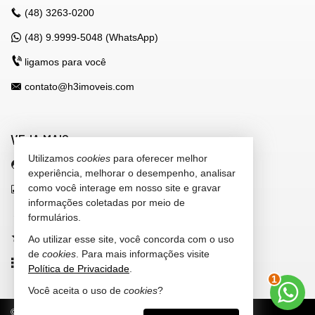
(48)
3263-0200
(48) 9.9999-5048 (WhatsApp)
ligamos para você
contato@h3imoveis.com
VEJA MAIS
Utilizamos
cookies
para oferecer melhor
área do cliente
experiência, melhorar o desempenho, analisar
como você interage em nosso site e gravar
indicadores financeiros
informações coletadas por meio de
cadastre seu imóvel
formulários.
imóveis favoritos
Ao utilizar esse site, você concorda com o uso
de
cookies
. Para mais informações visite
mapa de imóveis
Política de Privacidade
.
1
Você aceita o uso de
cookies
?
©
2026
CRECI/SC 4.318-J
Política de Privacidade