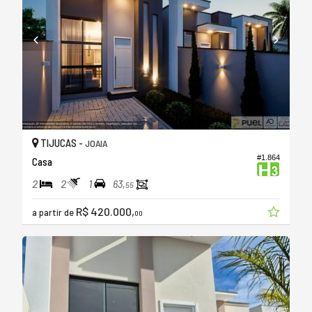
TIJUCAS -
JOAIA
#1.864
Casa
2
2
1
63,
55
R$ 420.000,
a partir de
00