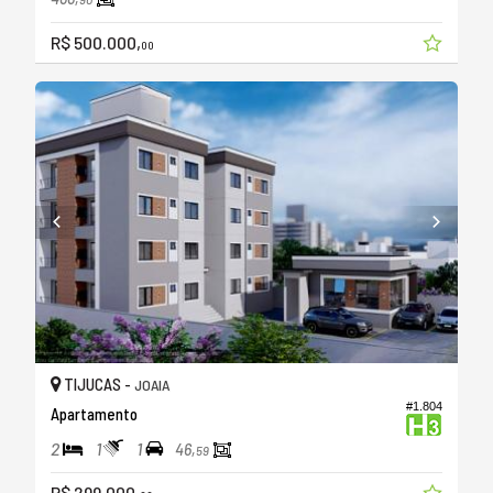
R$ 500.000,
00
TIJUCAS -
JOAIA
#1.804
Apartamento
2
1
1
46,
59
R$ 299.000,