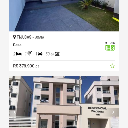
TIJUCAS -
JOAIA
#1.266
Casa
2
1
1
50,
00
R$ 379.900,
00