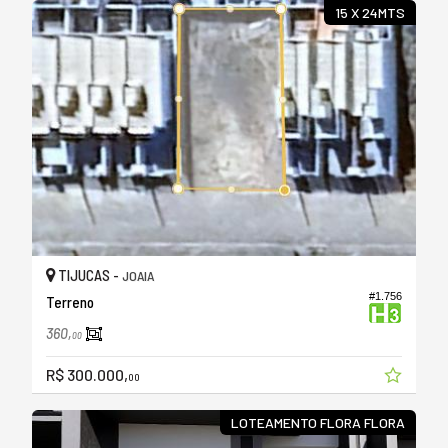
15 X 24MTS
TIJUCAS -
JOAIA
#1.756
Terreno
360,
00
R$ 300.000,
00
LOTEAMENTO FLORA FLORA