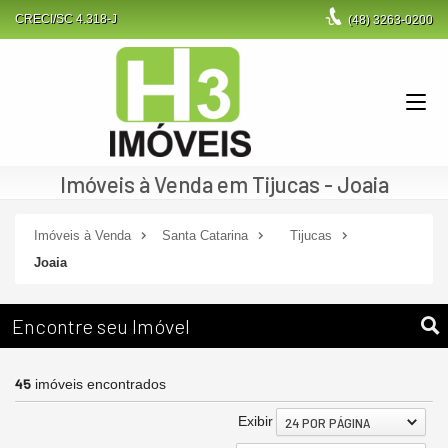
CRECI/SC 4.318-J
(48)
3263-0200
Imóveis à Venda em Tijucas - Joaia
Imóveis à Venda
Santa Catarina
Tijucas
Joaia
Encontre seu Imóvel
45
imóveis encontrados
Exibir
24 POR PÁGINA