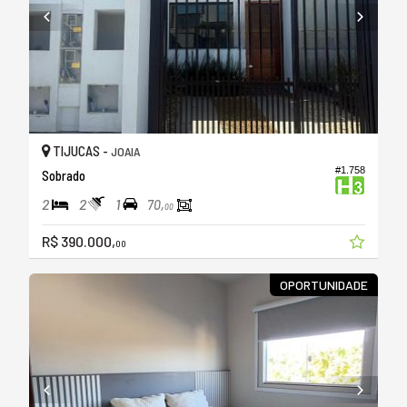
TIJUCAS -
JOAIA
#1.758
Sobrado
2
2
1
70,
00
R$ 390.000,
00
OPORTUNIDADE