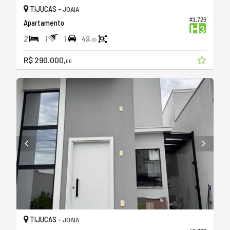
TIJUCAS -
JOAIA
#1.726
Apartamento
2
1
1
49,
00
R$ 290.000,
00
TIJUCAS -
JOAIA