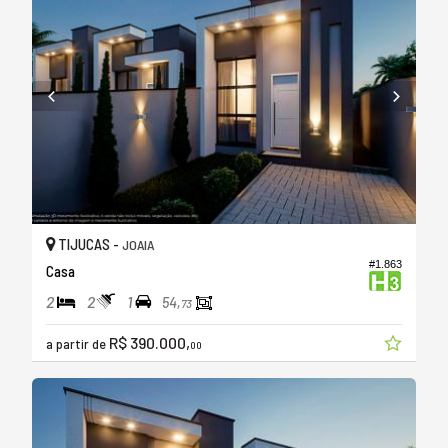
TIJUCAS -
JOAIA
#1.863
Casa
2
2
1
54,
73
R$ 390.000,
a partir de
00