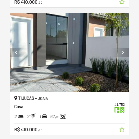
R$ 410.000,
00
TIJUCAS -
JOAIA
#1.752
Casa
2
2
1
62,
00
R$ 410.000,
00