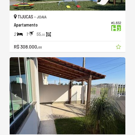
TIJUCAS -
JOAIA
#1.832
Apartamento
2
1
55,
00
R$ 308.000,
00