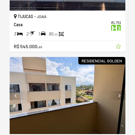
TIJUCAS -
JOAIA
#1.751
Casa
3
2
1
80,
00
R$ 545.000,
00
RESIDENCIAL GOLDEN