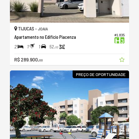
TIJUCAS -
JOAIA
#1.835
Apartamento no Edifício Piacenza
2
1
1
52,
00
R$ 289.900,
00
PREÇO DE OPORTUNIDADE