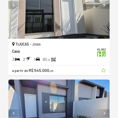
TIJUCAS -
JOAIA
#1.862
Casa
3
2
1
80,
00
R$ 545.000,
a partir de
00