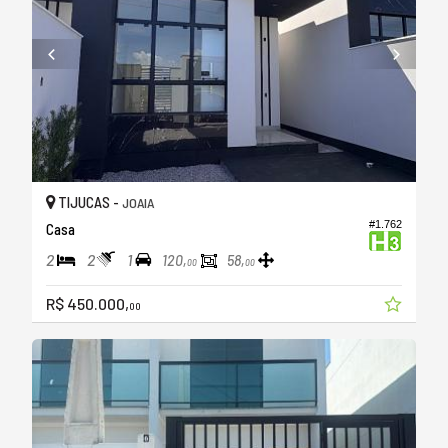
TIJUCAS -
JOAIA
#1.762
Casa
2
2
1
120,
58,
00
00
R$ 450.000,
00