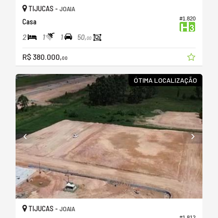
TIJUCAS -
JOAIA
#1.820
Casa
2
1
1
50,
00
R$ 380.000,
00
ÓTIMA LOCALIZAÇÃO
TIJUCAS -
JOAIA
#1.812