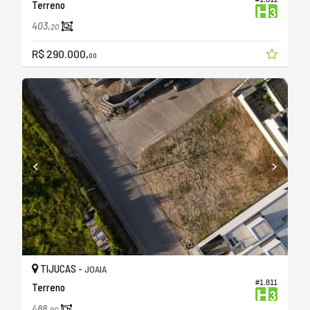
Terreno
403,
20
R$ 290.000,
00
TIJUCAS -
JOAIA
#1.811
Terreno
488,
90