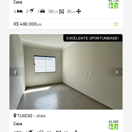
#1.728
Casa
4
2
1
180,
90,
00
00
R$ 490.000,
00
EXCELENTE OPORTUNIDADE!
TIJUCAS -
JOAIA
#1.685
Casa