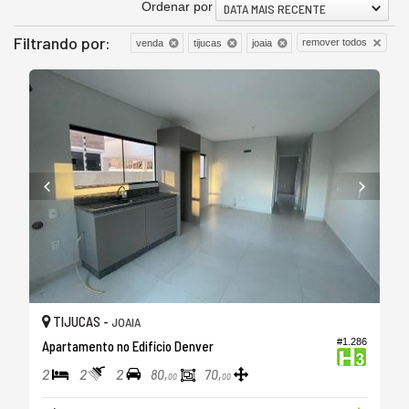
Ordenar por
DATA MAIS RECENTE
Filtrando por:
remover todos
venda
tijucas
joaia
TIJUCAS -
JOAIA
#1.286
Apartamento no Edifício Denver
2
2
2
80,
70,
00
00