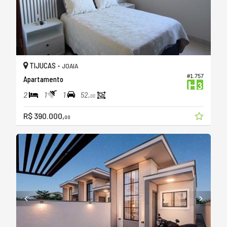
TIJUCAS -
JOAIA
#1.757
Apartamento
2
1
1
52,
00
R$ 390.000,
00