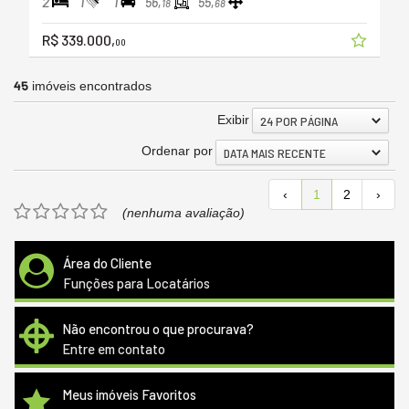
2
1
1
56,
55,
18
68
R$ 339.000,
00
45
imóveis encontrados
Exibir
24 POR PÁGINA
Ordenar por
DATA MAIS RECENTE
‹
1
2
›
(nenhuma avaliação)
Área do Cliente
Funções para Locatários
Não encontrou o que procurava?
Entre em contato
Meus imóveis Favoritos