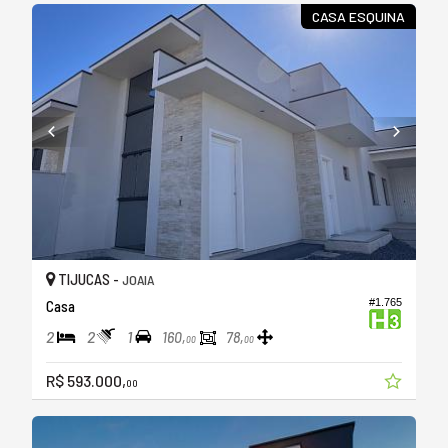
CASA ESQUINA
TIJUCAS -
JOAIA
#1.765
Casa
2
2
1
160,
78,
00
00
R$ 593.000,
00