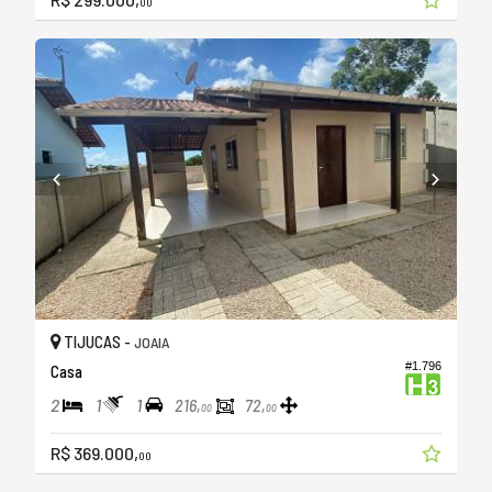
00
TIJUCAS -
JOAIA
#1.796
Casa
2
1
1
216,
72,
00
00
R$ 369.000,
00