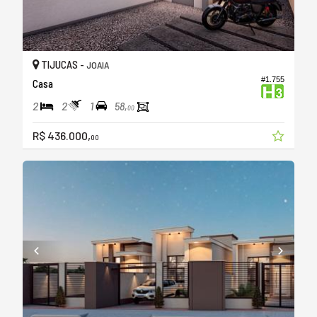
TIJUCAS -
JOAIA
#1.755
Casa
2
2
1
58,
00
R$ 436.000,
00