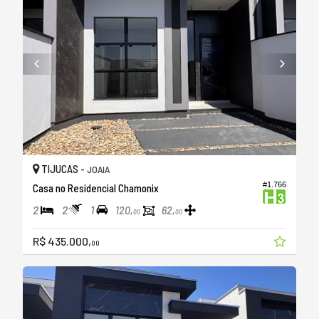
TIJUCAS -
JOAIA
#1.766
Casa no Residencial Chamonix
2
2
1
120,
62,
00
00
R$ 435.000,
00