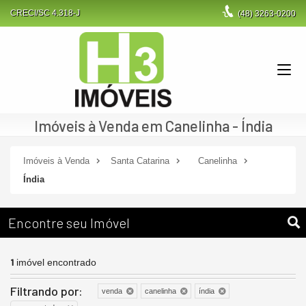
CRECI/SC 4.318-J
(48)
3263-0200
Imóveis à Venda em Canelinha - Índia
Imóveis à Venda
Santa Catarina
Canelinha
Índia
Encontre seu Imóvel
1
imóvel encontrado
Filtrando por:
venda
canelinha
índia