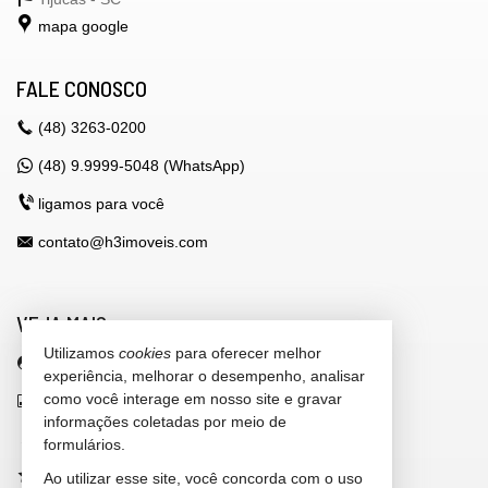
mapa google
FALE CONOSCO
(48)
3263-0200
(48) 9.9999-5048 (WhatsApp)
ligamos para você
contato@h3imoveis.com
VEJA MAIS
Utilizamos
cookies
para oferecer melhor
área do cliente
experiência, melhorar o desempenho, analisar
como você interage em nosso site e gravar
indicadores financeiros
informações coletadas por meio de
cadastre seu imóvel
formulários.
imóveis favoritos
Ao utilizar esse site, você concorda com o uso