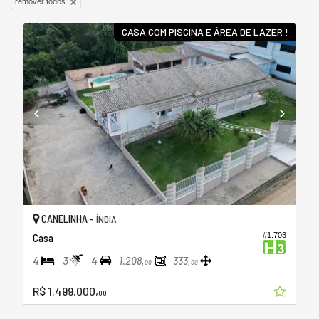
remover todos
CASA COM PISCINA E ÁREA DE LAZER !
CANELINHA -
ÍNDIA
#1.703
Casa
4
3
4
1.208,
333,
00
00
R$ 1.499.000,
00