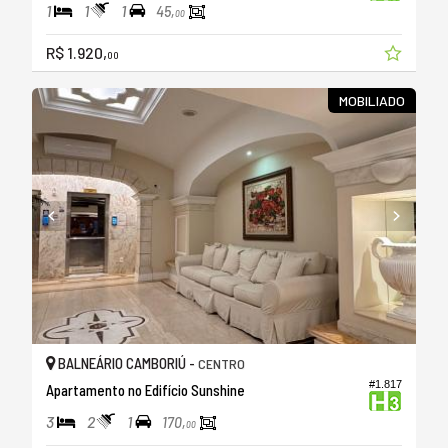
1
1
1
45,
00
R$ 1.920,
00
MOBILIADO
BALNEÁRIO CAMBORIÚ -
CENTRO
#1.817
Apartamento no Edifício Sunshine
3
2
1
170,
00