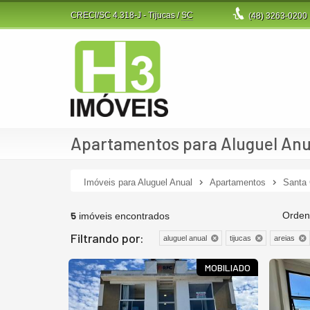
CRECI/SC 4.318-J
- Tijucas /
SC
(48)
3263-0200
Apartamentos para Aluguel Anua
Imóveis para Aluguel Anual
Apartamentos
Santa 
5
Orden
imóveis encontrados
Filtrando por:
aluguel anual
tijucas
areias
MOBILIADO