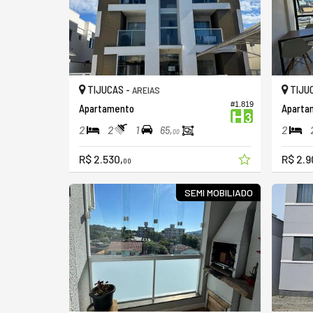
TIJUCAS -
TIJU
AREIAS
#1.819
Apartamento
Apartam
2
2
1
2
65,
00
R$ 2.530,
R$ 2.9
00
SEMI MOBILIADO