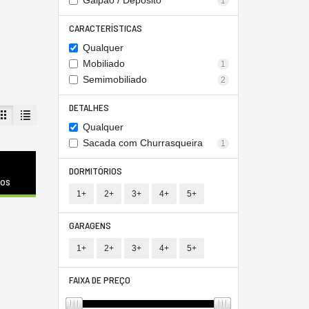
Galpão / Depósito
1
CARACTERÍSTICAS
Qualquer
Mobiliado
1
Semimobiliado
2
DETALHES
Qualquer
Sacada com Churrasqueira
1
DORMITÓRIOS
dos
1+
2+
3+
4+
5+
GARAGENS
1+
2+
3+
4+
5+
FAIXA DE PREÇO