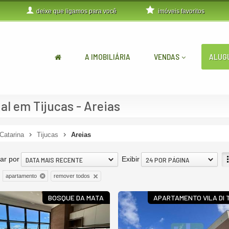
deixe que
ligamos para você
imóveis favoritos
A IMOBILIÁRIA
VENDAS
ALUG
l em Tijucas - Areias
Catarina
Tijucas
Areias
ar por
Exibir
DATA MAIS RECENTE
24 POR PÁGINA
remover todos
apartamento
BOSQUE DA MATA
APARTAMENTO VILA DI