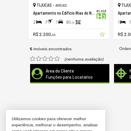
TIJUCAS -
TIJU
AREIAS
#1.818
Apartamento no Edifício Ilhas do Norte
Aparta
2
1
1
1
1
60,
00
R$ 2.200,
R$ 2.0
00
5
Orden
imóveis encontrados
(nenhuma avaliação)
Área do Cliente
Funções para Locatários
Utilizamos
cookies
para oferecer melhor
experiência, melhorar o desempenho, analisar