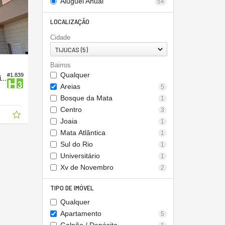
Aluguel Anual
54
LOCALIZAÇÃO
Cidade
TIJUCAS (5)
Bairros
Qualquer
#1.839
Apartamento no Edifício Condomínio Vila Di Trento
Areias
5
Bosque da Mata
1
Centro
3
Joaia
1
Mata Atlântica
1
Sul do Rio
1
Universitário
1
Xv de Novembro
2
TIPO DE IMÓVEL
Qualquer
Apartamento
5