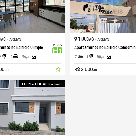
CAS -
TIJUCAS -
AREIAS
AREIAS
#1.702
ento no Edifício Olimpio
2
1
2
1
64,
55,
00
00
00,
R$ 2.000,
00
00
ÓTIMA LOCALIZAÇÃO