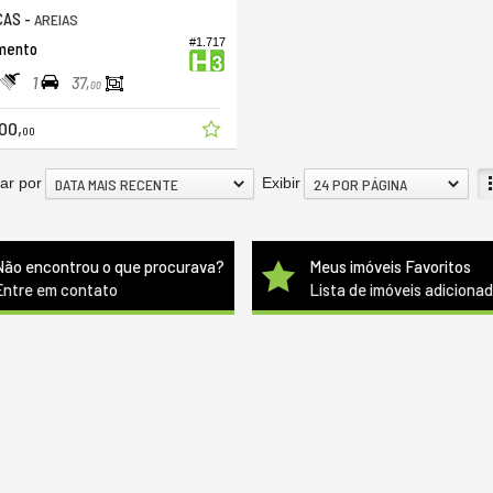
CAS -
AREIAS
#1.717
mento
1
37,
00
00,
00
ar por
Exibir
DATA MAIS RECENTE
24 POR PÁGINA
Não encontrou o que procurava?
Meus imóveis Favoritos
Entre em contato
Lista de imóveis adiciona