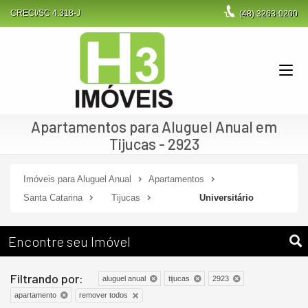
CRECI/SC 4.318-J
(48)
3263-0200
Apartamentos para Aluguel Anual em
Tijucas - 2923
Imóveis para Aluguel Anual
Apartamentos
Santa Catarina
Tijucas
Universitário
Encontre seu Imóvel
Filtrando por:
aluguel anual
tijucas
2923
remover todos
apartamento