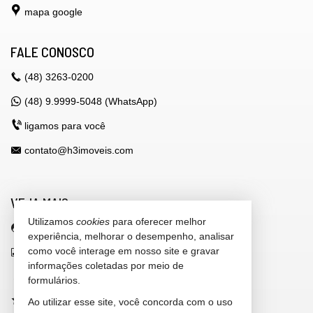
mapa google
FALE CONOSCO
(48)
3263-0200
(48) 9.9999-5048 (WhatsApp)
ligamos para você
contato@h3imoveis.com
VEJA MAIS
Utilizamos
cookies
para oferecer melhor
área do cliente
experiência, melhorar o desempenho, analisar
como você interage em nosso site e gravar
indicadores financeiros
informações coletadas por meio de
cadastre seu imóvel
formulários.
imóveis favoritos
Ao utilizar esse site, você concorda com o uso