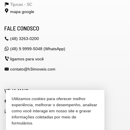
Tijucas -
SC
mapa google
FALE CONOSCO
(48)
3263-0200
(48) 9.9999-5048 (WhatsApp)
ligamos para você
contato@h3imoveis.com
VEJA MAIS
Utilizamos
cookies
para oferecer melhor
área do cliente
experiência, melhorar o desempenho, analisar
como você interage em nosso site e gravar
indicadores financeiros
informações coletadas por meio de
cadastre seu imóvel
formulários.