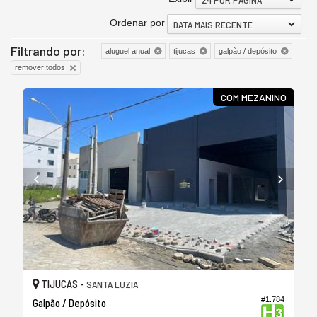
Ordenar por
DATA MAIS RECENTE
Filtrando por:
aluguel anual
tijucas
galpão / depósito
remover todos
COM MEZANINO
TIJUCAS -
SANTA LUZIA
#1.784
Galpão / Depósito