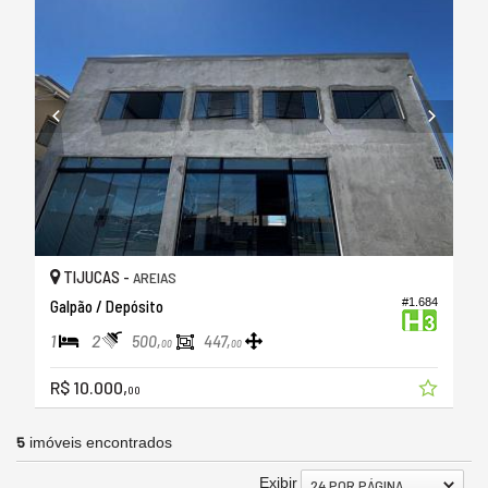
TIJUCAS -
AREIAS
#1.684
Galpão / Depósito
1
2
500,
447,
00
00
R$ 10.000,
00
5
imóveis encontrados
Exibir
24 POR PÁGINA