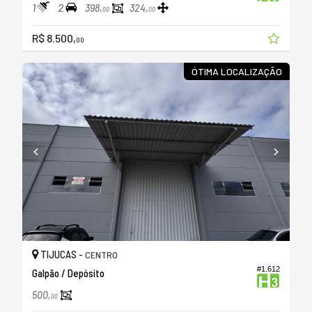
1
2
398,
324,
00
00
R$ 8.500,
00
ÓTIMA LOCALIZAÇÃO
TIJUCAS -
CENTRO
#1.612
Galpão / Depósito
500,
00