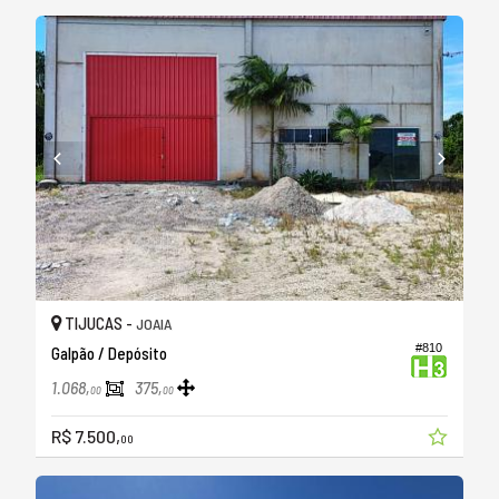
TIJUCAS -
JOAIA
#810
Galpão / Depósito
1.068,
375,
00
00
R$ 7.500,
00