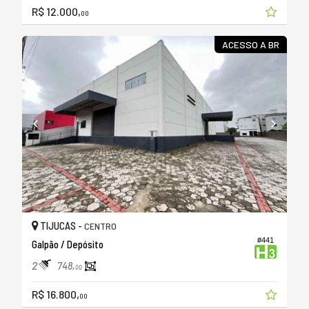
R$ 12.000,
00
ACESSO A BR
TIJUCAS -
CENTRO
#441
Galpão / Depósito
2
748,
00
R$ 16.800,
00