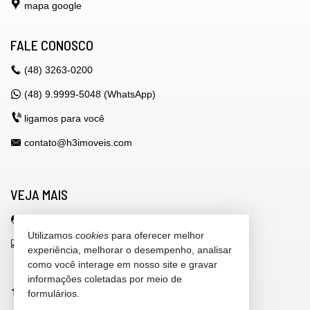
mapa google
FALE CONOSCO
(48)
3263-0200
(48) 9.9999-5048 (WhatsApp)
ligamos para você
contato@h3imoveis.com
VEJA MAIS
área do cliente
Utilizamos
cookies
para oferecer melhor
indicadores financeiros
experiência, melhorar o desempenho, analisar
como você interage em nosso site e gravar
cadastre seu imóvel
informações coletadas por meio de
imóveis favoritos
formulários.