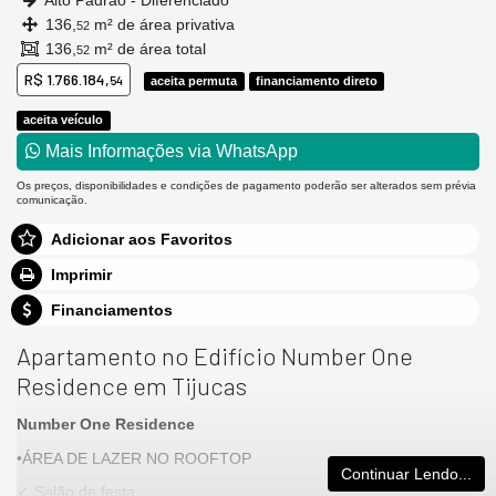
Alto Padrão - Diferenciado
136,
m² de área privativa
52
136,
m² de área total
52
R$ 1.766.184,
54
aceita permuta
financiamento direto
aceita veículo
Mais Informações via WhatsApp
Os preços, disponibilidades e condições de pagamento poderão ser alterados sem prévia
comunicação.
Adicionar aos Favoritos
Imprimir
Financiamentos
Apartamento no Edifício Number One
Residence em Tijucas
Number One Residence
•ÁREA DE LAZER NO ROOFTOP
Continuar Lendo...
✓ Salão de festa