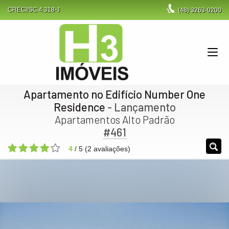
CRECI/SC 4.318-J
(48)
3263-0200
Apartamento no Edifício Number One
Residence
- Lançamento
Apartamentos Alto Padrão
#461
4
/
5
(
2
avaliações)