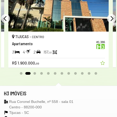
TIJUCAS -
CENTRO
7
#1.386
Apartamento
3
4
2
157,
00
R$ 1.900.000,
00
H3 IMÓVEIS
Rua Coronel Buchelle, nº 558 - sala 01
Centro - 88200-000
Tijucas -
SC