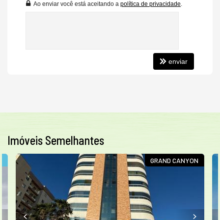
✓ 03 Suítes
Ao enviar você está aceitando a
política de privacidade
.
✓ 02 Vagas de garagem
✓ Área de Lazer no rooftop
•
enviar
📍 Surpreendente empreendimento na cidade de Tijucas.
Imóveis Semelhantes
E
GRAND CANYON