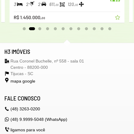
3
2
2
611,
120,
00
00
R$ 1.450.000,
00
H3 IMÓVEIS
Rua Coronel Buchelle, nº 558 - sala 01
Centro - 88200-000
Tijucas -
SC
mapa google
FALE CONOSCO
(48)
3263-0200
(48) 9.9999-5048 (WhatsApp)
ligamos para você