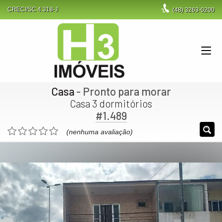
CRECI/SC 4.318-J
(48)
3263-0200
Casa
- Pronto para morar
Casa 3 dormitórios
#1.489
(nenhuma avaliação)