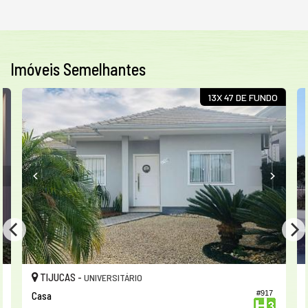
Imóveis Semelhantes
13X 47 DE FUNDO
TIJUCAS -
UNIVERSITÁRIO
1
#917
Casa