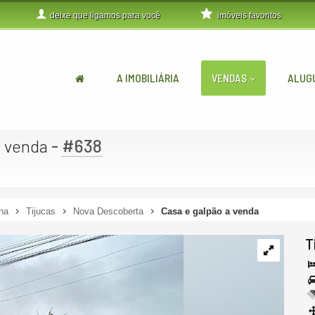
deixe que
ligamos para você
imóveis favoritos
A IMOBILIÁRIA
VENDAS
ALUG
-
#638
a venda
na
Tijucas
Nova Descoberta
Casa e galpão a venda
T