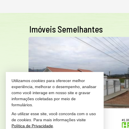
Imóveis Semelhantes
NTO DIRETO
Utilizamos
cookies
para oferecer melhor
experiência, melhorar o desempenho, analisar
como você interage em nosso site e gravar
informações coletadas por meio de
formulários.
TIJUCAS -
NOVA DESCOBERTA
Ao utilizar esse site, você concorda com o uso
de
cookies
. Para mais informações visite
#575
#1.0
Casa
Política de Privacidade
.