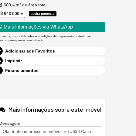
600,
m² de área total
00
$ 540.000,
aceita permuta
00
Mais Informações via WhatsApp
 preços, disponibilidades e condições de pagamento poderão ser
terados sem prévia comunicação.
Adicionar aos Favoritos
Imprimir
Financiamentos
Mais informações sobre este imóvel
Mensagem