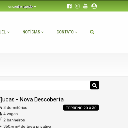
encontre rápido
UEL
NOTÍCIAS
CONTATO
ijucas
-
Nova Descoberta
3 dormitórios
TERRENO 20 X 30
4 vagas
2 banheiros
350,
m² de área privativa
00