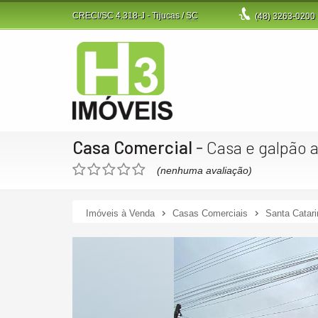
CRECI/SC 4.318-J
- Tijucas /
SC
(48)
3263-0200
Casa Comercial
-
Casa e galpão 
(nenhuma avaliação)
Imóveis à Venda
Casas Comerciais
Santa Catari