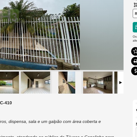
R
Os
al
SC-410
ros, dispensa, sala e um galpão com área coberta e
vimento, atendendo ao público de Tijucas e Canelinha para