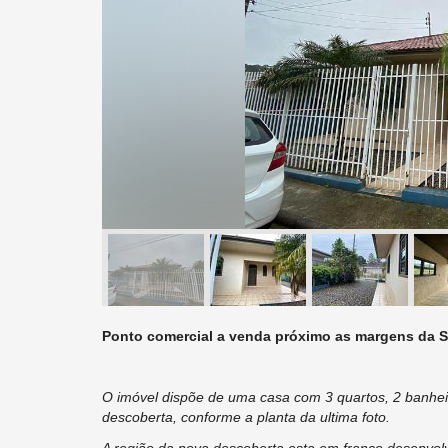
Ponto comercial a venda próximo as margens da 
O imóvel dispõe de uma casa com 3 quartos, 2 banhei
descoberta, conforme a planta da ultima foto.
A região da nova descoberta esta em franco desenvol