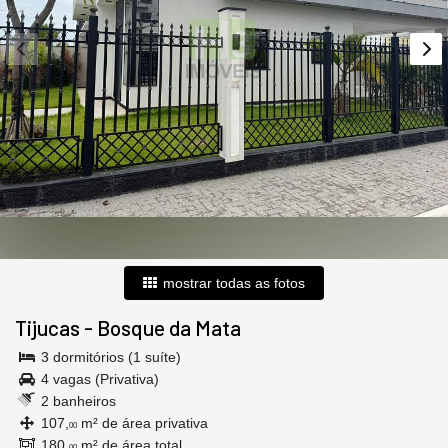
mostrar todas as fotos
Tijucas
-
Bosque da Mata
3 dormitórios (1 suíte)
4 vagas (Privativa)
2 banheiros
107,
m² de área privativa
00
180,
m² de área total
00