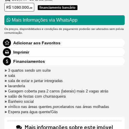
R$ 1.090.000,
financiamento bancário
00
Mais Informações via WhatsApp
Os preços, disponibilidades e condições de pagamento poderão ser alterados sem prévia
comunicação.
Adicionar aos Favoritos
Imprimir
Financiamentos
3 quartos sendo um suíte
sala
sala de estar e jantar intregradas
lavanderia
Garagem coberta para 2 carros (laterais) mais 2 vagas atrás
salão de festas com churrasqueira
Banheiro social
vinílico nas áreas quentes,porcelanatos nas áreas molhadas
Espera para água quente/Gás
Mais informações sobre este imóvel