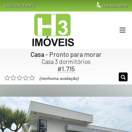
CRECI/SC 4.318-J
(48)
3263-0200
Casa
- Pronto para morar
Casa 3 dormitórios
#1.715
(nenhuma avaliação)