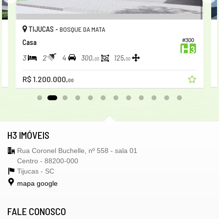
TIJUCAS -
BOSQUE DA MATA
8
#300
Casa
3
2
4
300,
125,
00
00
R$ 1.200.000,
00
H3 IMÓVEIS
Rua Coronel Buchelle, nº 558 - sala 01
Centro - 88200-000
Tijucas -
SC
mapa google
FALE CONOSCO