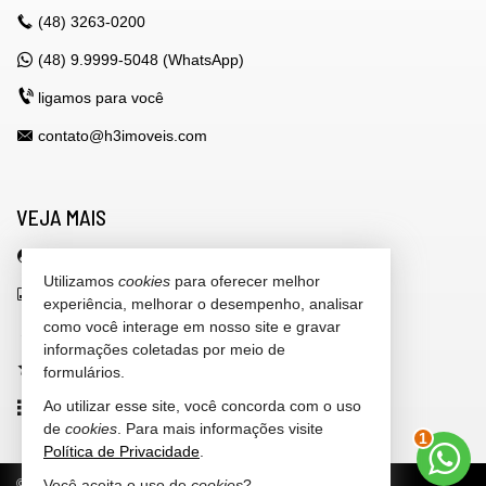
(48)
3263-0200
(48) 9.9999-5048 (WhatsApp)
ligamos para você
contato@h3imoveis.com
VEJA MAIS
área do cliente
Utilizamos
cookies
para oferecer melhor
indicadores financeiros
experiência, melhorar o desempenho, analisar
como você interage em nosso site e gravar
cadastre seu imóvel
informações coletadas por meio de
imóveis favoritos
formulários.
Ao utilizar esse site, você concorda com o uso
mapa de imóveis
de
cookies
. Para mais informações visite
2
Política de Privacidade
.
©
2026
CRECI/SC 4.318-J
Política de Privacidade
Você aceita o uso de
cookies
?