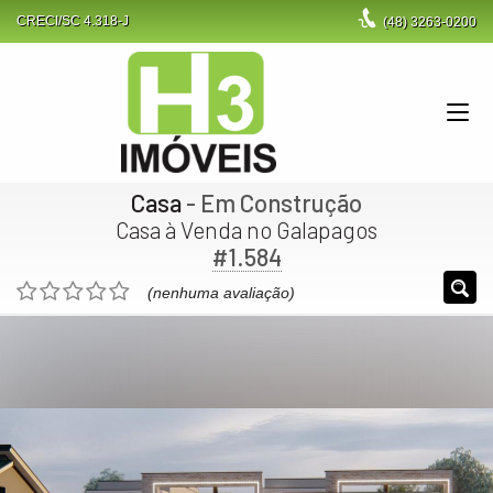
CRECI/SC 4.318-J
(48)
3263-0200
Casa
- Em Construção
Casa à Venda no Galapagos
#1.584
(nenhuma avaliação)