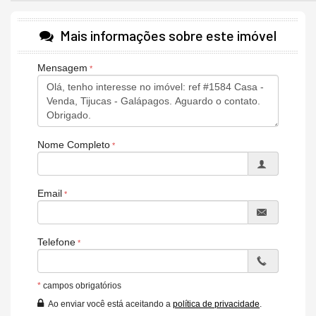
Acabamento moderno, planta bem distribuída e em uma das
regiões que mais crescem na cidade!
Mais informações sobre este imóvel
Área Gourmet entregue com churrasqueira e pia de mármore pronta
Mensagem
Acabamento de alto padrão
Paredes calfinadas
Características do Imóvel
Churrasqueira
Piso Porcelanato
Nome Completo
Acabamento em Gesso
Copa
Piscina Privativa
Cozinha
Email
Espaço Gourmet
Jardim
Banheiro Social
Telefone
*
campos obrigatórios
Ao enviar você está aceitando a
política de privacidade
.