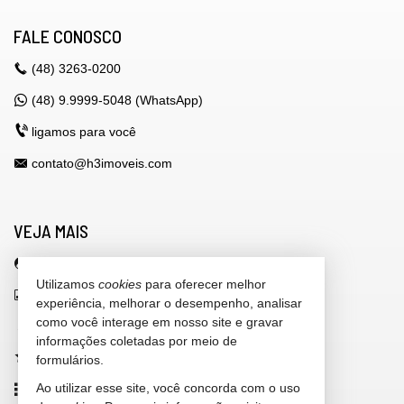
FALE CONOSCO
(48)
3263-0200
(48) 9.9999-5048 (WhatsApp)
ligamos para você
contato@h3imoveis.com
VEJA MAIS
área do cliente
Utilizamos
cookies
para oferecer melhor
indicadores financeiros
experiência, melhorar o desempenho, analisar
como você interage em nosso site e gravar
cadastre seu imóvel
informações coletadas por meio de
imóveis favoritos
formulários.
Ao utilizar esse site, você concorda com o uso
mapa de imóveis