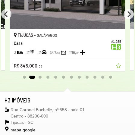
TIJUCAS -
GALÁPAGOS
1
#1.255
Casa
3
2
2
180,
106,
00
00
R$ 845.000,
00
H3 IMÓVEIS
Rua Coronel Buchelle, nº 558 - sala 01
Centro - 88200-000
Tijucas -
SC
mapa google