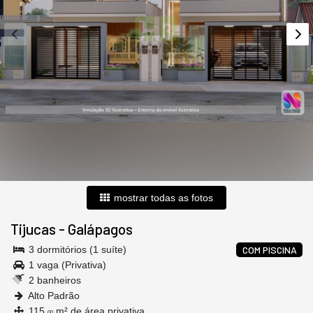
mostrar todas as fotos
Tijucas
-
Galápagos
3 dormitórios (1 suíte)
COM PISCINA
1 vaga (Privativa)
2 banheiros
Alto Padrão
115,
m² de área privativa
00