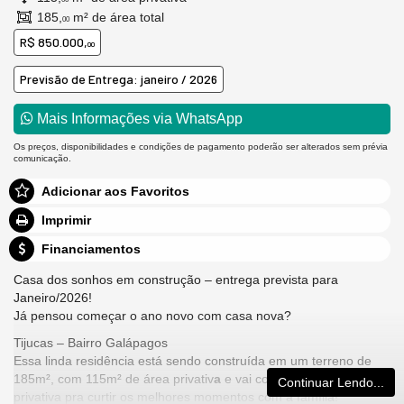
185,
m² de área total
00
R$ 850.000,
00
Previsão de Entrega: janeiro / 2026
Mais Informações via WhatsApp
Os preços, disponibilidades e condições de pagamento poderão ser alterados sem prévia
comunicação.
Adicionar aos Favoritos
Imprimir
Financiamentos
Casa dos sonhos em construção – entrega prevista para
Janeiro/2026!
Já pensou começar o ano novo com casa nova?
Tijucas – Bairro Galápagos
Essa linda residência está sendo construída em um terreno de
185m², com 115m² de área privativ
a
e vai contar com piscina
Continuar Lendo...
privativa pra curtir os melhores momentos com a família!