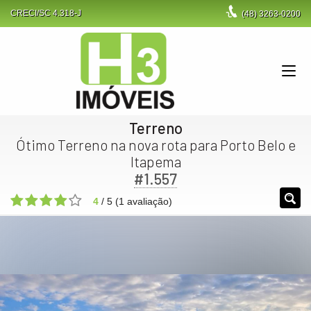
CRECI/SC 4.318-J
(48)
3263-0200
Terreno
Ótimo Terreno na nova rota para Porto Belo e
Itapema
#1.557
4
/
5
(
1
avaliação)