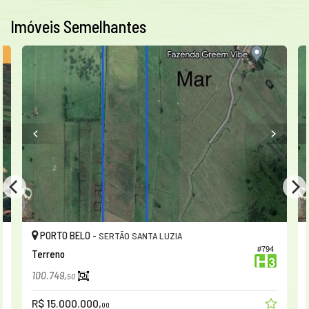
Imóveis Semelhantes
O
PORTO BELO -
SERTÃO SANTA LUZIA
#794
4
Terreno
100.749,
50
R$ 15.000.000,
00