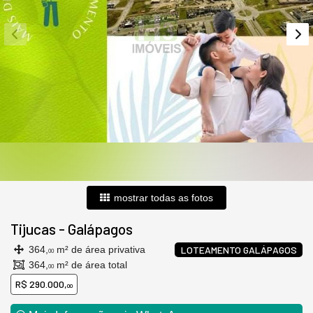
mostrar todas as fotos
Tijucas
-
Galápagos
364,
m² de área privativa
LOTEAMENTO GALÁPAGOS
00
364,
m² de área total
00
R$ 290.000,
00