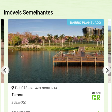
Imóveis Semelhantes
O
BAIRRO PLANEJADO
TIJUCAS -
NOVA DESCOBERTA
2
#1.520
Terreno
255,
00