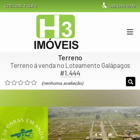
CRECI/SC 4.318-J
(48)
3263-0200
Terreno
Terreno á venda no Loteamento Galápagos
#1.444
(nenhuma avaliação)