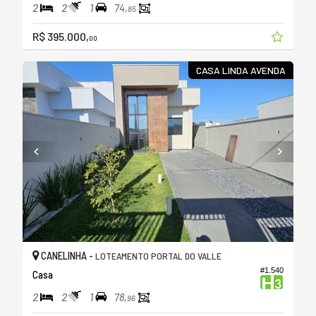
2
2
1
74,
85
R$ 395.000,
00
CASA LINDA AVENDA
CANELINHA -
LOTEAMENTO PORTAL DO VALLE
#1.540
Casa
2
2
1
78,
96