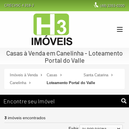
CRECI/SC 4.318-J
(48)
3263-0200
Casas à Venda em Canelinha - Loteamento
Portal do Valle
Imóveis à Venda
Casas
Santa Catarina
Canelinha
Loteamento Portal do Valle
Encontre seu Imóvel
3
imóveis encontrados
Exibir
24 POR PÁGINA