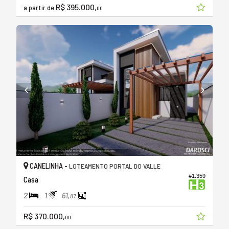
R$ 395.000,
a partir de
00
CANELINHA -
LOTEAMENTO PORTAL DO VALLE
#1.359
Casa
2
1
61,
87
R$ 370.000,
00