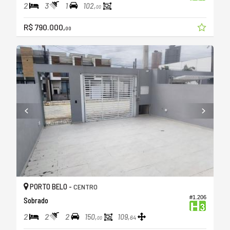
2
3
1
102,
00
R$ 790.000,
00
PORTO BELO -
CENTRO
#1.206
Sobrado
2
2
2
150,
109,
64
00