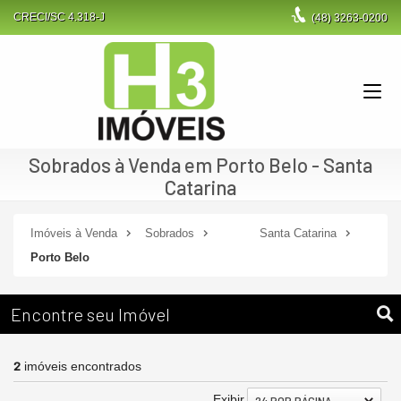
CRECI/SC 4.318-J
(48)
3263-0200
Sobrados à Venda em Porto Belo - Santa
Catarina
Imóveis à Venda
Sobrados
Santa Catarina
Porto Belo
Encontre seu Imóvel
2
imóveis encontrados
Exibir
24 POR PÁGINA