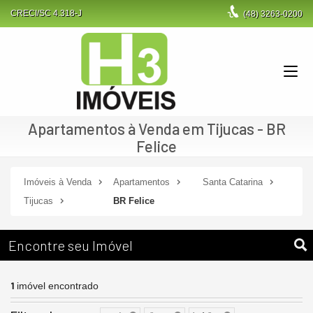
CRECI/SC 4.318-J
(48)
3263-0200
Apartamentos à Venda em Tijucas - BR
Felice
Imóveis à Venda
Apartamentos
Santa Catarina
Tijucas
BR Felice
Encontre seu Imóvel
1
imóvel encontrado