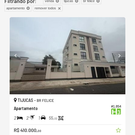
Filtrando por:
venda
tijucas
br felice
remover todos
apartamento
TIJUCAS -
BR FELICE
#1.854
Apartamento
2
2
1
55,
00
R$ 410.000,
00