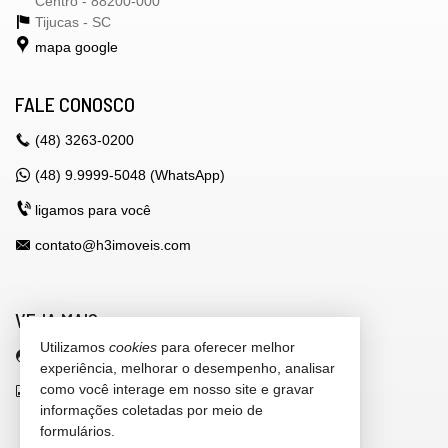
Centro - 88200-000
Tijucas -
SC
mapa google
FALE CONOSCO
(48)
3263-0200
(48) 9.9999-5048 (WhatsApp)
ligamos para você
contato@h3imoveis.com
VEJA MAIS
Utilizamos
cookies
para oferecer melhor
área do cliente
experiência, melhorar o desempenho, analisar
como você interage em nosso site e gravar
indicadores financeiros
informações coletadas por meio de
cadastre seu imóvel
formulários.