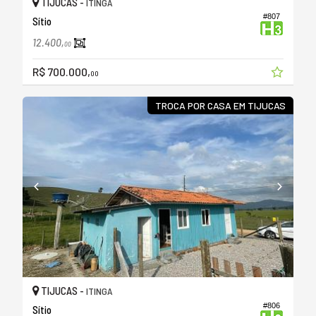
TIJUCAS -
ITINGA
#807
Sítio
12.400,
00
R$ 700.000,
00
TROCA POR CASA EM TIJUCAS
TIJUCAS -
ITINGA
#806
Sítio