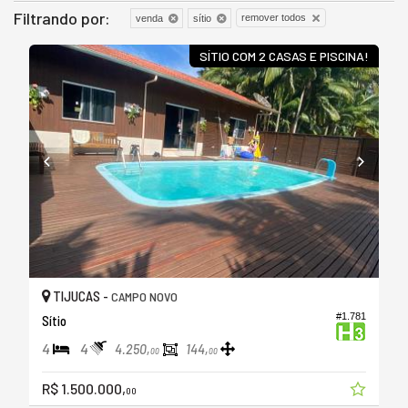
Filtrando por:
remover todos
venda
sítio
SÍTIO COM 2 CASAS E PISCINA!
TIJUCAS -
CAMPO NOVO
#1.781
Sítio
4
4
4.250,
144,
00
00
R$ 1.500.000,
00