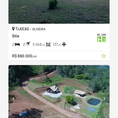
TIJUCAS -
OLIVEIRA
#1.190
Sítio
2
2
5.548,
137,
00
00
R$ 690.000,
00