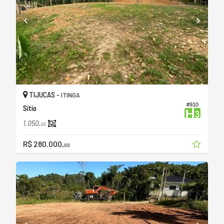
TIJUCAS -
ITINGA
#910
Sítio
1.050,
00
R$ 280.000,
00