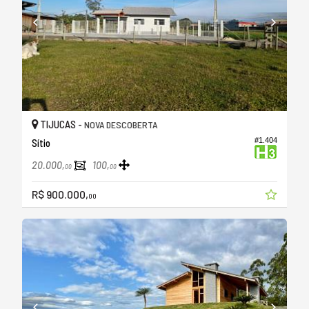
TIJUCAS -
NOVA DESCOBERTA
#1.404
Sítio
20.000,
100,
00
00
R$ 900.000,
00