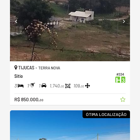
TIJUCAS -
TERRA NOVA
#334
Sítio
3
1
1
1.740,
109,
00
00
R$ 850.000,
00
ÓTIMA LOCALIZAÇÃO