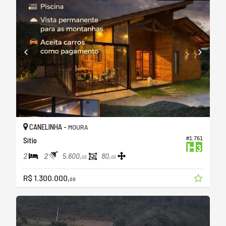
CANELINHA -
MOURA
#1.761
Sítio
2
2
5.600,
80,
00
00
R$ 1.300.000,
00