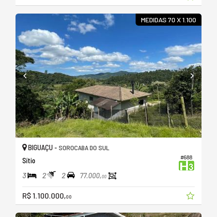
MEDIDAS 70 X 1.100
BIGUAÇU -
SOROCABA DO SUL
#688
Sítio
3
2
2
77.000,
00
R$ 1.100.000,
00