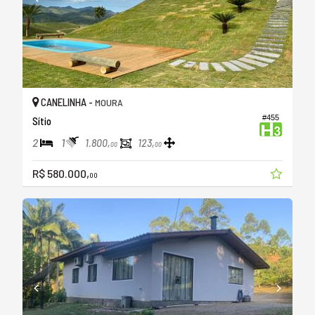
CANELINHA -
MOURA
#455
Sítio
2
1
1.800,
123,
00
00
R$ 580.000,
00