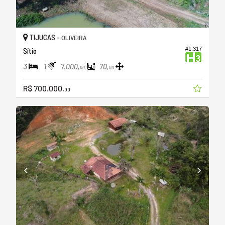
TIJUCAS -
OLIVEIRA
#1.317
Sítio
3
1
7.000,
70,
00
00
R$ 700.000,
00