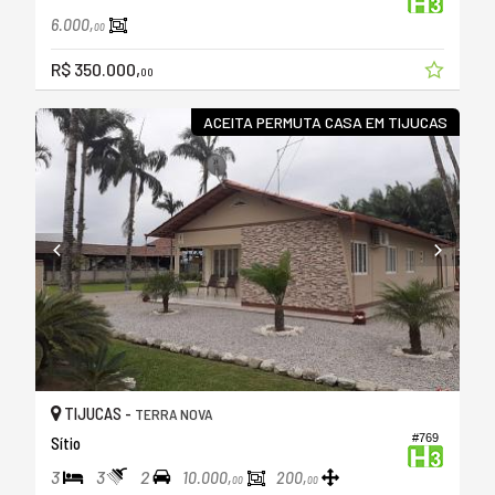
6.000,
00
R$ 350.000,
00
ACEITA PERMUTA CASA EM TIJUCAS
TIJUCAS -
TERRA NOVA
#769
Sítio
3
3
2
10.000,
200,
00
00