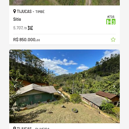
TIJUCAS -
TIMBÉ
#716
Sítio
5.707,
79
R$ 850.000,
00
TIJUCAS -
OLIVEIRA