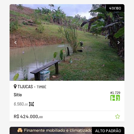
41X160
TIJUCAS -
TIMBÉ
#1.729
Sítio
6.560,
00
R$ 424.000,
00
ALTO PADRÃO