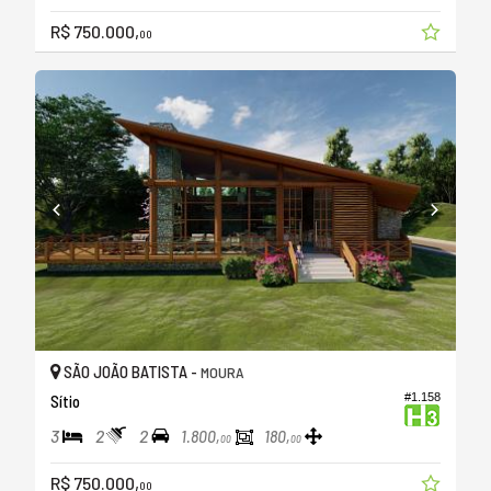
R$ 750.000,
00
SÃO JOÃO BATISTA -
MOURA
#1.158
Sítio
3
2
2
1.800,
180,
00
00
R$ 750.000,
00