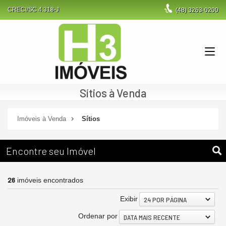
CRECI/SC 4.318-J
(48)
3263-0200
Sítios à Venda
Imóveis à Venda
Sítios
Encontre seu Imóvel
26
imóveis encontrados
Exibir
24 POR PÁGINA
Ordenar por
DATA MAIS RECENTE