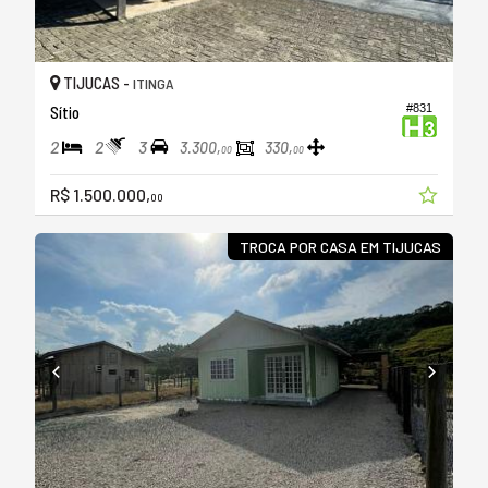
TIJUCAS -
ITINGA
#831
Sítio
2
2
3
3.300,
330,
00
00
R$ 1.500.000,
00
TROCA POR CASA EM TIJUCAS