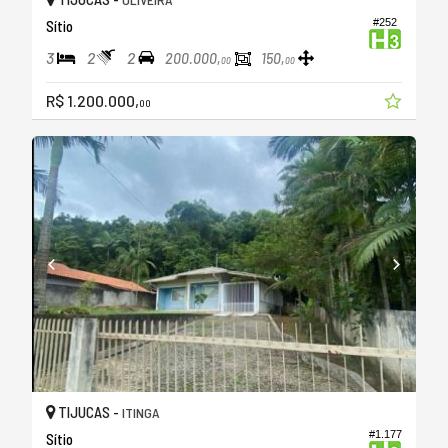
#252
Sítio
3
2
2
200.000,
150,
00
00
R$ 1.200.000,
00
TIJUCAS -
ITINGA
#1.177
Sítio