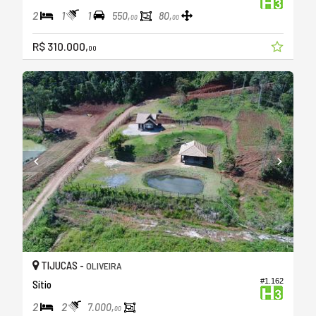
2
1
1
550,
80,
00
00
R$ 310.000,
00
TIJUCAS -
OLIVEIRA
#1.162
Sítio
2
2
7.000,
00