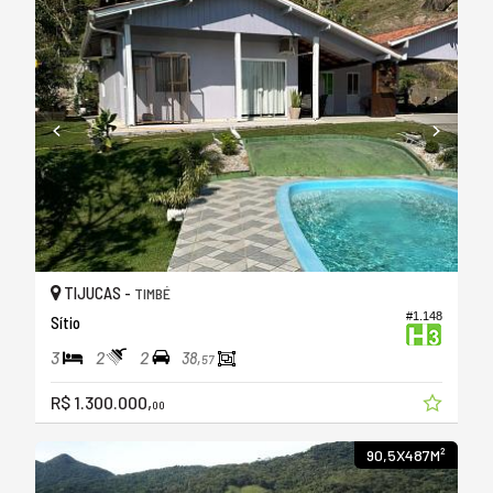
TIJUCAS -
TIMBÉ
#1.148
Sítio
3
2
2
38,
57
R$ 1.300.000,
00
90,5X487M²