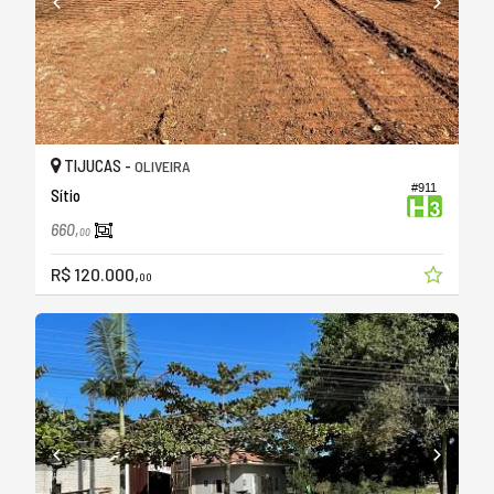
TIJUCAS -
OLIVEIRA
#911
Sítio
660,
00
R$ 120.000,
00