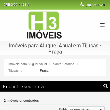
CRECI/SC 4.318-J
(48)
3263-0200
Imóveis para Aluguel Anual em Tijucas -
Praça
Imóveis para Aluguel Anual
Santa Catarina
Tijucas
Praça
Encontre seu Imóvel
2
imóveis encontrados
Exibir
24 POR PÁGINA