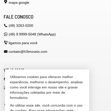
mapa google
FALE CONOSCO
(48)
3263-0200
(48) 9.9999-5048 (WhatsApp)
ligamos para você
contato@h3imoveis.com
VEJA MAIS
Utilizamos
cookies
para oferecer melhor
área do cliente
experiência, melhorar o desempenho, analisar
como você interage em nosso site e gravar
indicadores financeiros
informações coletadas por meio de
cadastre seu imóvel
formulários.
imóveis favoritos
Ao utilizar esse site, você concorda com o uso
de
cookies
. Para mais informações visite